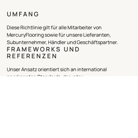
UMFANG
Diese Richtlinie gilt für alle Mitarbeiter von
MercuryFlooring sowie für unsere Lieferanten,
Subunternehmer, Händler und Geschäftspartner.
FRAMEWORKS UND
REFERENZEN
Unser Ansatz orientiert sich an international
anerkannten Standards, darunter:
Die Allgemeine Erklärung der Menschenrechte
Die Kernübereinkommen der Internationalen
Arbeitsorganisation (ILO)
Die UN-Leitprinzipien für Wirtschaft und
Menschenrechte (UNGPs)
Die OECD-Leitsätze für multinationale Unternehmen
UNSERE VERPFLICHTUNGEN