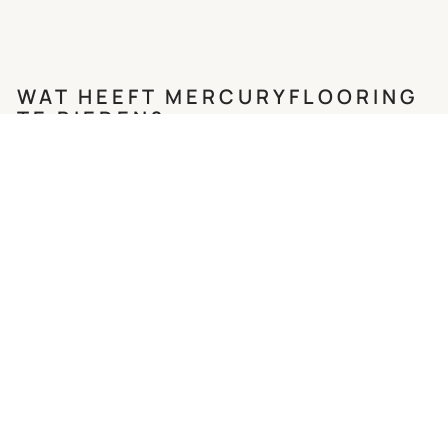
WAT HEEFT MERCURYFLOORING
TE BIEDEN?
Een voltijdse functie met een marktconform loon,
afgestemd op jouw ervaring.
Een toegankelijke en collegiale werkomgeving, waar
samenwerken en leren centraal staan
Maaltijdcheques
Groeps- en hospitalisatieverzekering
36 verlofdagen (20 wettelijke + 16 extra) voor een
gezonde worklife balance
Flexibele werktijden