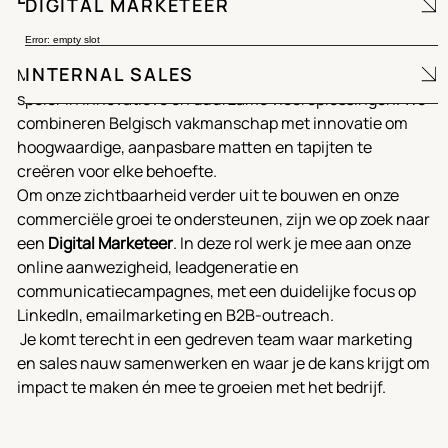
DIGITAL MARKETEER
Error: empty slot
INTERNAL SALES
MercuryFlooring is een toonaangevende Belgische
speler in innovatieve en duurzame vloeroplossingen. We
combineren Belgisch vakmanschap met innovatie om
hoogwaardige, aanpasbare matten en tapijten te
creëren voor elke behoefte.
Om onze zichtbaarheid verder uit te bouwen en onze
commerciële groei te ondersteunen, zijn we op zoek naar
een
Digital Marketeer
. In deze rol werk je mee aan onze
online aanwezigheid, leadgeneratie en
communicatiecampagnes, met een duidelijke focus op
LinkedIn, emailmarketing en B2B-outreach.
Je komt terecht in een gedreven team waar marketing
en sales nauw samenwerken en waar je de kans krijgt om
impact te maken én mee te groeien met het bedrijf.