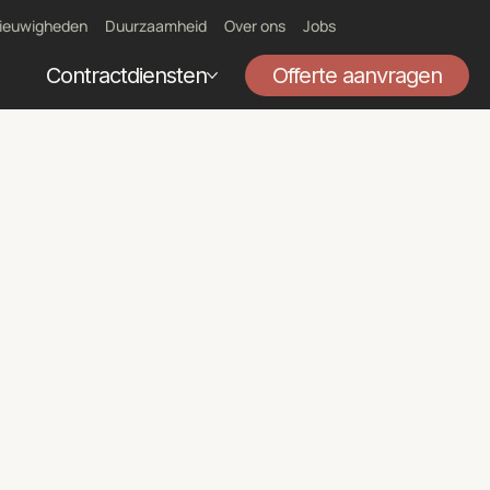
ieuwigheden
Duurzaamheid
Over ons
Jobs
Contractdiensten
Offerte aanvragen