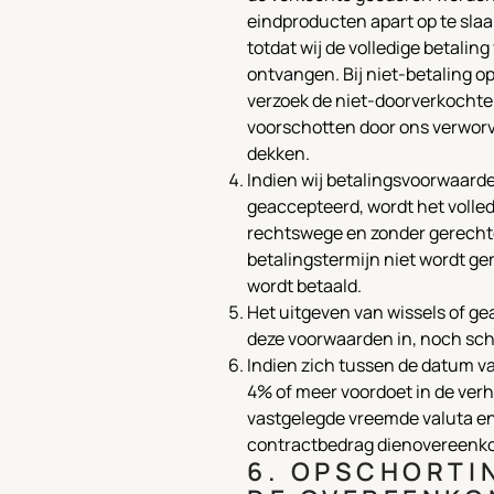
eindproducten apart op te slaa
totdat wij de volledige betali
ontvangen. Bij niet-betaling op
verzoek de niet-doorverkochte
voorschotten door ons verworv
dekken.
Indien wij betalingsvoorwaarde
geaccepteerd, wordt het volle
rechtswege en zonder gerechte
betalingstermijn niet wordt ge
wordt betaald.
Het uitgeven van wissels of g
deze voorwaarden in, noch sc
Indien zich tussen de datum v
4% of meer voordoet in de ver
vastgelegde vreemde valuta en 
contractbedrag dienovereenko
6. OPSCHORTI