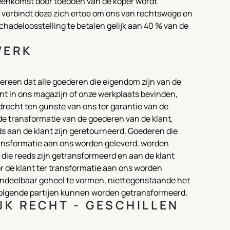
reenkomst door toedoen van de koper wordt
verbindt deze zich ertoe om ons van rechtswege en
chadeloosstelling te betalen gelijk aan 40 % van de
WERK
vereen dat alle goederen die eigendom zijn van de
nt in ons magazijn of onze werkplaats bevinden,
recht ten gunste van ons ter garantie van de
de transformatie van de goederen van de klant,
ds aan de klant zijn geretourneerd. Goederen die
transformatie aan ons worden geleverd, worden
die reeds zijn getransformeerd en aan de klant
or de klant ter transformatie aan ons worden
ndeelbaar geheel te vormen, niettegenstaande het
volgende partijen kunnen worden getransformeerd.
JK RECHT - GESCHILLEN