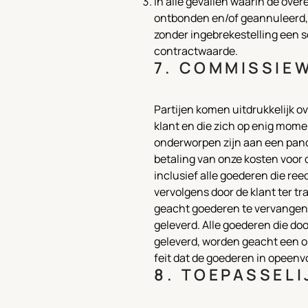
In alle gevallen waarin de ove
ontbonden en/of geannuleerd, 
zonder ingebrekestelling een s
contractwaarde.
7. COMMISSIE
Partijen komen uitdrukkelijk o
klant en die zich op enig mome
onderworpen zijn aan een pand
betaling van onze kosten voor 
inclusief alle goederen die ree
vervolgens door de klant ter 
geacht goederen te vervangen 
geleverd. Alle goederen die do
geleverd, worden geacht een o
feit dat de goederen in opeen
8. TOEPASSELI