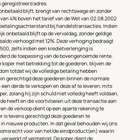
geregistreerd adres.
 onbetaald blijft, brengt van rechtswege en zonder
 van 4% boven het tarief van de Wet van 02.08.2002
 betalingsachterstand bij handelstransacties. Indien
jk onbetaald blijft op de vervaldag, zonder geldige
saldo verhoogd met 12%. Deze verhoging bedraagt
500, zelfs indien een kredietverlenging is
erd de toepassing van de bovengenoemde rente.
 koper met betrekking tot de goederen, blijven de
om totdat wij de volledige betaling hebben
min gerechtigd deze goederen binnen de normale
n een derde te verkopen en deze af te leveren, mits
per, zolang hij zijn schuld niet volledig heeft voldaan,
rde heeft en die voortvloeien uit deze transactie aan
an de verkoop dient op een aparte rekening te
r is tevens gerechtigd deze goederen te
 in nieuwe producten. In dat geval behouden wij ons
endomsrecht voor van het/de eindproduct(en) waarin
verwerkt of vermengd. De koper dient de