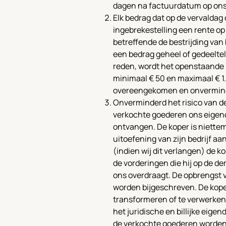
dagen na factuurdatum op ons 
Elk bedrag dat op de vervaldag
ingebrekestelling een rente op
betreffende de bestrijding van
een bedrag geheel of gedeelteli
reden, wordt het openstaande 
minimaal € 50 en maximaal € 1.
overeengekomen en onvermind
Onverminderd het risico van de
verkochte goederen ons eigend
ontvangen. De koper is niette
uitoefening van zijn bedrijf aa
(indien wij dit verlangen) de ko
de vorderingen die hij op de de
ons overdraagt. De opbrengst v
worden bijgeschreven. De kope
transformeren of te verwerken
het juridische en billijke eig
de verkochte goederen worden 