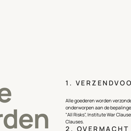
e
1. VERZENDVO
Alle goederen worden verzonden
rden
onderworpen aan de bepalingen
"All Risks", Institute War Claus
Clauses.
2. OVERMACHT